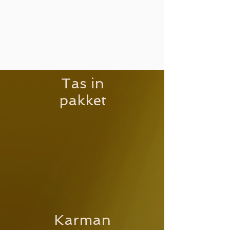
Tas in
pakket
Karman